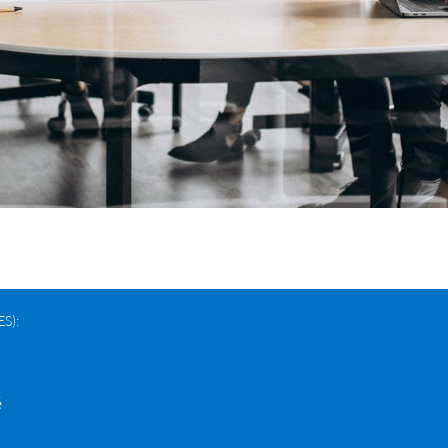
S):
é