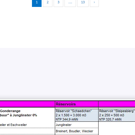
1
2
3
…
13
›