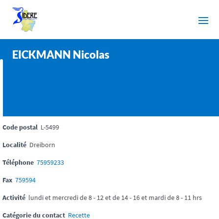
EICKMANN Nicolas
Code postal
L-5499
Localité
Dreiborn
Téléphone
75959233
Fax
759594
Activité
lundi et mercredi de 8 - 12 et de 14 - 16 et mardi de 8 - 11 hrs
Catégorie du contact
Recette